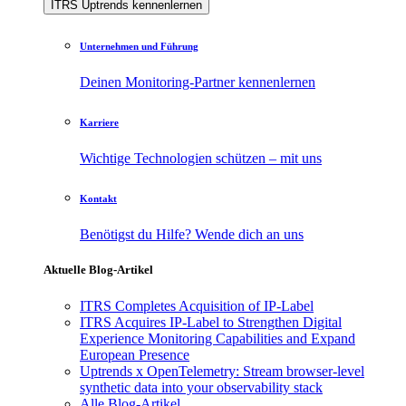
ITRS Uptrends kennenlernen
Unternehmen und Führung
Deinen Monitoring-Partner kennenlernen
Karriere
Wichtige Technologien schützen – mit uns
Kontakt
Benötigst du Hilfe? Wende dich an uns
Aktuelle Blog-Artikel
ITRS Completes Acquisition of IP-Label
ITRS Acquires IP-Label to Strengthen Digital
Experience Monitoring Capabilities and Expand
European Presence
Uptrends x OpenTelemetry: Stream browser-level
synthetic data into your observability stack
Alle Blog-Artikel