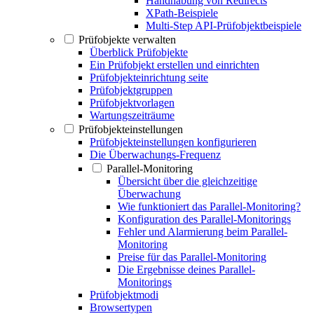
Handhabung von Redirects
XPath-Beispiele
Multi-Step API-Prüfobjektbeispiele
Prüfobjekte verwalten
Überblick Prüfobjekte
Ein Prüfobjekt erstellen und einrichten
Prüfobjekteinrichtung seite
Prüfobjektgruppen
Prüfobjektvorlagen
Wartungszeiträume
Prüfobjekteinstellungen
Prüfobjekteinstellungen konfigurieren
Die Überwachungs-Frequenz
Parallel-Monitoring
Übersicht über die gleichzeitige
Überwachung
Wie funktioniert das Parallel-Monitoring?
Konfiguration des Parallel-Monitorings
Fehler und Alarmierung beim Parallel-
Monitoring
Preise für das Parallel-Monitoring
Die Ergebnisse deines Parallel-
Monitorings
Prüfobjektmodi
Browsertypen