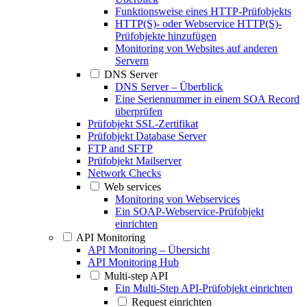
Funktionsweise eines HTTP-Prüfobjekts
HTTP(S)- oder Webservice HTTP(S)-
Prüfobjekte hinzufügen
Monitoring von Websites auf anderen
Servern
DNS Server
DNS Server – Überblick
Eine Seriennummer in einem SOA Record
überprüfen
Prüfobjekt SSL-Zertifikat
Prüfobjekt Database Server
FTP and SFTP
Prüfobjekt Mailserver
Network Checks
Web services
Monitoring von Webservices
Ein SOAP-Webservice-Prüfobjekt
einrichten
API Monitoring
API Monitoring – Übersicht
API Monitoring Hub
Multi-step API
Ein Multi-Step API-Prüfobjekt einrichten
Request einrichten