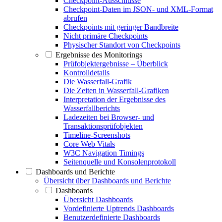
Checkpoint-Ausschlüsse
Checkpoint-Daten im JSON- und XML-Format
abrufen
Checkpoints mit geringer Bandbreite
Nicht primäre Checkpoints
Physischer Standort von Checkpoints
Ergebnisse des Monitorings
Prüfobjektergebnisse – Überblick
Kontrolldetails
Die Wasserfall-Grafik
Die Zeiten in Wasserfall-Grafiken
Interpretation der Ergebnisse des
Wasserfallberichts
Ladezeiten bei Browser- und
Transaktionsprüfobjekten
Timeline-Screenshots
Core Web Vitals
W3C Navigation Timings
Seitenquelle und Konsolenprotokoll
Dashboards und Berichte
Übersicht über Dashboards und Berichte
Dashboards
Übersicht Dashboards
Vordefinierte Uptrends Dashboards
Benutzerdefinierte Dashboards