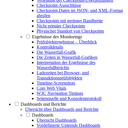
Verteilung der Checkpoint-Überprüfungen
Checkpoint-Ausschlüsse
Checkpoint-Daten im JSON- und XML-Format
abrufen
Checkpoints mit geringer Bandbreite
Nicht primäre Checkpoints
Physischer Standort von Checkpoints
Ergebnisse des Monitorings
Prüfobjektergebnisse – Überblick
Kontrolldetails
Die Wasserfall-Grafik
Die Zeiten in Wasserfall-Grafiken
Interpretation der Ergebnisse des
Wasserfallberichts
Ladezeiten bei Browser- und
Transaktionsprüfobjekten
Timeline-Screenshots
Core Web Vitals
W3C Navigation Timings
Seitenquelle und Konsolenprotokoll
Dashboards und Berichte
Übersicht über Dashboards und Berichte
Dashboards
Übersicht Dashboards
Vordefinierte Uptrends Dashboards