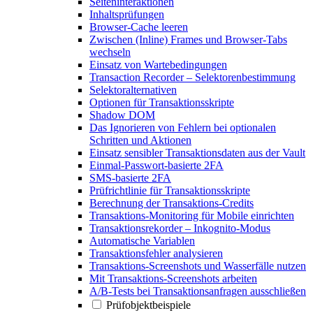
Seiteninteraktionen
Inhaltsprüfungen
Browser-Cache leeren
Zwischen (Inline) Frames und Browser-Tabs
wechseln
Einsatz von Wartebedingungen
Transaction Recorder – Selektorenbestimmung
Selektoralternativen
Optionen für Transaktionsskripte
Shadow DOM
Das Ignorieren von Fehlern bei optionalen
Schritten und Aktionen
Einsatz sensibler Transaktionsdaten aus der Vault
Einmal-Passwort-basierte 2FA
SMS-basierte 2FA
Prüfrichtlinie für Transaktionsskripte
Berechnung der Transaktions-Credits
Transaktions-Monitoring für Mobile einrichten
Transaktionsrekorder – Inkognito-Modus
Automatische Variablen
Transaktionsfehler analysieren
Transaktions-Screenshots und Wasserfälle nutzen
Mit Transaktions-Screenshots arbeiten
A/B-Tests bei Transaktionsanfragen ausschließen
Prüfobjektbeispiele