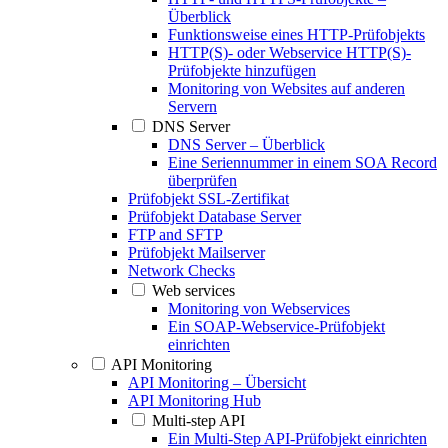
Überblick
Funktionsweise eines HTTP-Prüfobjekts
HTTP(S)- oder Webservice HTTP(S)-
Prüfobjekte hinzufügen
Monitoring von Websites auf anderen
Servern
DNS Server
DNS Server – Überblick
Eine Seriennummer in einem SOA Record
überprüfen
Prüfobjekt SSL-Zertifikat
Prüfobjekt Database Server
FTP and SFTP
Prüfobjekt Mailserver
Network Checks
Web services
Monitoring von Webservices
Ein SOAP-Webservice-Prüfobjekt
einrichten
API Monitoring
API Monitoring – Übersicht
API Monitoring Hub
Multi-step API
Ein Multi-Step API-Prüfobjekt einrichten