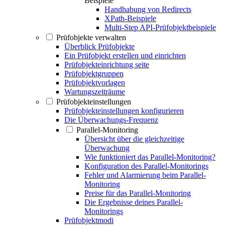
Beispiele
Handhabung von Redirects
XPath-Beispiele
Multi-Step API-Prüfobjektbeispiele
Prüfobjekte verwalten
Überblick Prüfobjekte
Ein Prüfobjekt erstellen und einrichten
Prüfobjekteinrichtung seite
Prüfobjektgruppen
Prüfobjektvorlagen
Wartungszeiträume
Prüfobjekteinstellungen
Prüfobjekteinstellungen konfigurieren
Die Überwachungs-Frequenz
Parallel-Monitoring
Übersicht über die gleichzeitige
Überwachung
Wie funktioniert das Parallel-Monitoring?
Konfiguration des Parallel-Monitorings
Fehler und Alarmierung beim Parallel-
Monitoring
Preise für das Parallel-Monitoring
Die Ergebnisse deines Parallel-
Monitorings
Prüfobjektmodi