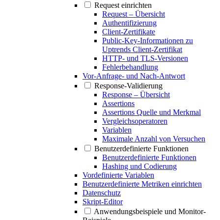
Request einrichten
Request – Übersicht
Authentifizierung
Client-Zertifikate
Public-Key-Informationen zu
Uptrends Client-Zertifikat
HTTP- und TLS-Versionen
Fehlerbehandlung
Vor-Anfrage- und Nach-Antwort
Response-Validierung
Response – Übersicht
Assertions
Assertions Quelle und Merkmal
Vergleichsoperatoren
Variablen
Maximale Anzahl von Versuchen
Benutzerdefinierte Funktionen
Benutzerdefinierte Funktionen
Hashing und Codierung
Vordefinierte Variablen
Benutzerdefinierte Metriken einrichten
Datenschutz
Skript-Editor
Anwendungsbeispiele und Monitor-