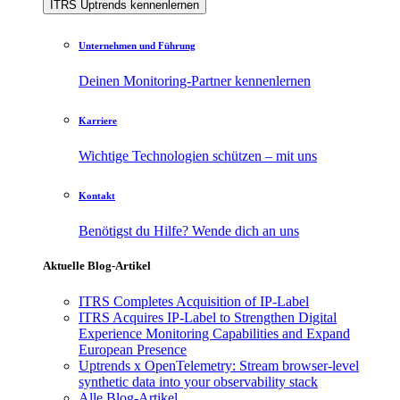
ITRS Uptrends kennenlernen
Unternehmen und Führung
Deinen Monitoring-Partner kennenlernen
Karriere
Wichtige Technologien schützen – mit uns
Kontakt
Benötigst du Hilfe? Wende dich an uns
Aktuelle Blog-Artikel
ITRS Completes Acquisition of IP-Label
ITRS Acquires IP-Label to Strengthen Digital
Experience Monitoring Capabilities and Expand
European Presence
Uptrends x OpenTelemetry: Stream browser-level
synthetic data into your observability stack
Alle Blog-Artikel