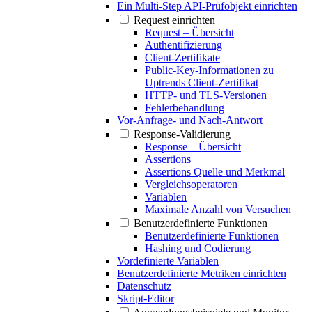
Ein Multi-Step API-Prüfobjekt einrichten
Request einrichten
Request – Übersicht
Authentifizierung
Client-Zertifikate
Public-Key-Informationen zu
Uptrends Client-Zertifikat
HTTP- und TLS-Versionen
Fehlerbehandlung
Vor-Anfrage- und Nach-Antwort
Response-Validierung
Response – Übersicht
Assertions
Assertions Quelle und Merkmal
Vergleichsoperatoren
Variablen
Maximale Anzahl von Versuchen
Benutzerdefinierte Funktionen
Benutzerdefinierte Funktionen
Hashing und Codierung
Vordefinierte Variablen
Benutzerdefinierte Metriken einrichten
Datenschutz
Skript-Editor