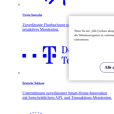
Virgin Australia
Zuverlässige Flugbuchung und App-Performance durch
proaktives Monitoring.
Wenn Sie auf „Alle Cookies akzep
die Websitenavigation zu verbes
unterstützen.
Alle 
Deutsche Telekom
Unterstützung zuverlässiger Smart-Home-Innovation
mit fortschrittlichem API- und Transaktions-Monitoring.