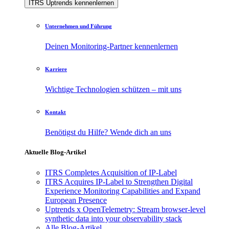
ITRS Uptrends kennenlernen
Unternehmen und Führung
Deinen Monitoring-Partner kennenlernen
Karriere
Wichtige Technologien schützen – mit uns
Kontakt
Benötigst du Hilfe? Wende dich an uns
Aktuelle Blog-Artikel
ITRS Completes Acquisition of IP-Label
ITRS Acquires IP-Label to Strengthen Digital
Experience Monitoring Capabilities and Expand
European Presence
Uptrends x OpenTelemetry: Stream browser-level
synthetic data into your observability stack
Alle Blog-Artikel