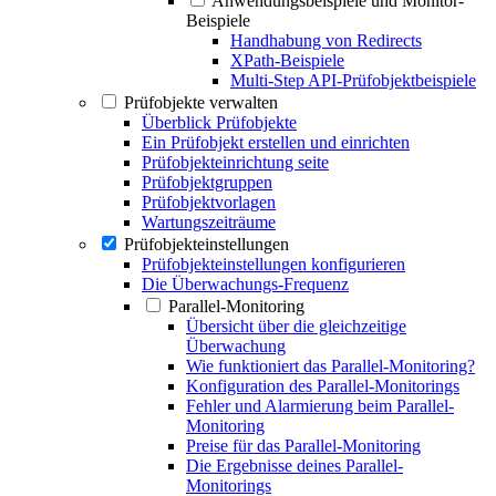
Anwendungsbeispiele und Monitor-
Beispiele
Handhabung von Redirects
XPath-Beispiele
Multi-Step API-Prüfobjektbeispiele
Prüfobjekte verwalten
Überblick Prüfobjekte
Ein Prüfobjekt erstellen und einrichten
Prüfobjekteinrichtung seite
Prüfobjektgruppen
Prüfobjektvorlagen
Wartungszeiträume
Prüfobjekteinstellungen
Prüfobjekteinstellungen konfigurieren
Die Überwachungs-Frequenz
Parallel-Monitoring
Übersicht über die gleichzeitige
Überwachung
Wie funktioniert das Parallel-Monitoring?
Konfiguration des Parallel-Monitorings
Fehler und Alarmierung beim Parallel-
Monitoring
Preise für das Parallel-Monitoring
Die Ergebnisse deines Parallel-
Monitorings