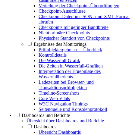
zusammen einsetzen
Verteilung der Checkpoint-Überprüfungen
Checkpoint-Ausschlüsse
Checkpoint-Daten im JSON- und XML-Format
abrufen
Checkpoints mit geringer Bandbreite
Nicht primäre Checkpoints
Physischer Standort von Checkpoints
Ergebnisse des Monitorings
Prüfobjektergebnisse – Überblick
Kontrolldetails
Die Wasserfall-Grafik
Die Zeiten in Wasserfall-Grafiken
Interpretation der Ergebnisse des
Wasserfallberichts
Ladezeiten bei Browser- und
Transaktionsprüfobjekten
Timeline-Screenshots
Core Web Vitals
W3C Navigation Timings
Seitenquelle und Konsolenprotokoll
Dashboards und Berichte
Übersicht über Dashboards und Berichte
Dashboards
Übersicht Dashboards