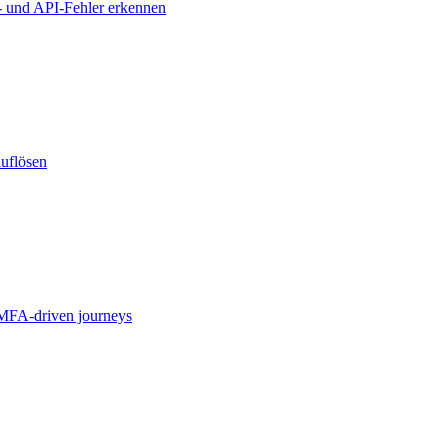
- und API-Fehler erkennen
auflösen
MFA-driven journeys