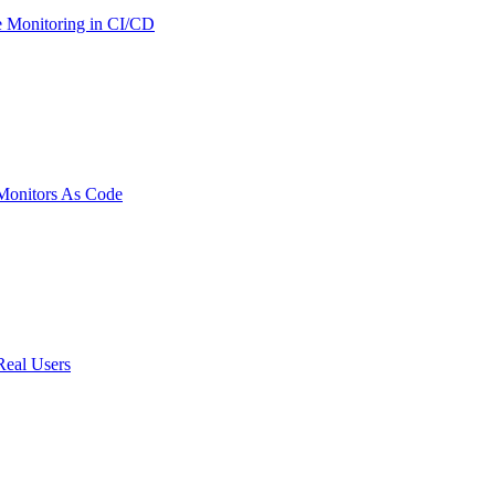
 Monitoring in CI/CD
onitors As Code
Real Users