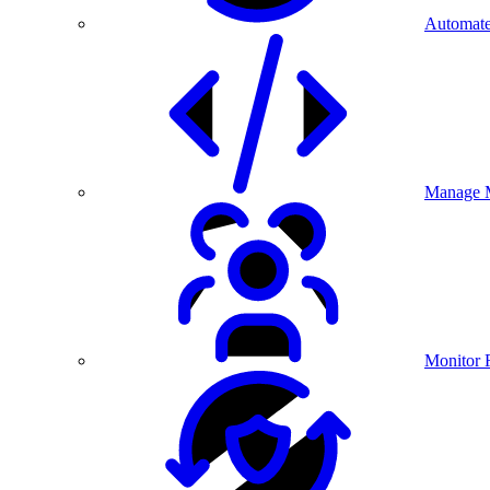
Automate
Manage M
Monitor 