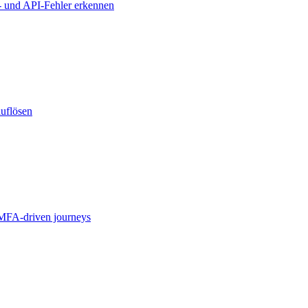
- und API-Fehler erkennen
auflösen
MFA-driven journeys