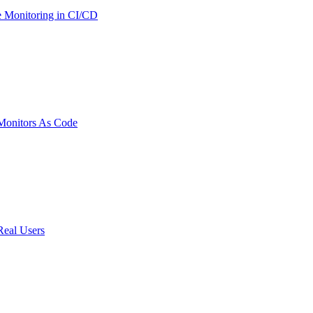
 Monitoring in CI/CD
onitors As Code
Real Users