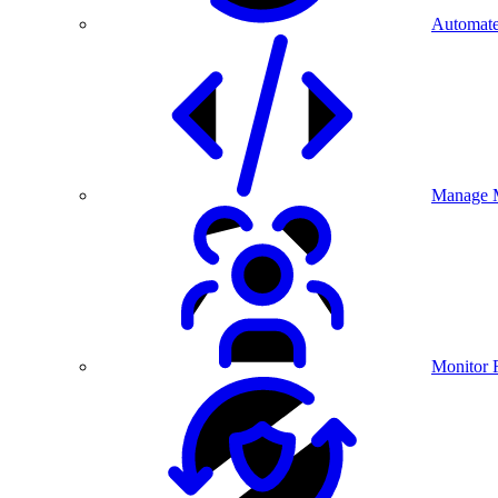
Automate
Manage M
Monitor 