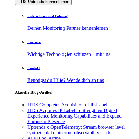
ITRS Uptrends kennenlernen
Unternehmen und Führung
Deinen Monitoring-Partner kennenlernen
Karriere
Wichtige Technologien schützen – mit uns
Kontakt
Benötigst du Hilfe? Wende dich an uns
Aktuelle Blog-Artikel
ITRS Completes Acquisition of IP-Label
ITRS Acquires IP-Label to Strengthen Digital
Experience Monitoring Capabilities and Expand
European Presence
Uptrends x OpenTelemetry: Stream browser-level
synthetic data into your observability stack
Alle Blog-Artikel