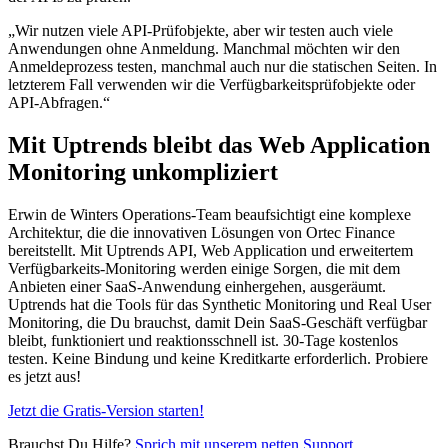
„Wir nutzen viele API-Prüfobjekte, aber wir testen auch viele
Anwendungen ohne Anmeldung. Manchmal möchten wir den
Anmeldeprozess testen, manchmal auch nur die statischen Seiten. In
letzterem Fall verwenden wir die Verfügbarkeitsprüfobjekte oder
API-Abfragen.“
Mit Uptrends bleibt das Web Application
Monitoring unkompliziert
Erwin de Winters Operations-Team beaufsichtigt eine komplexe
Architektur, die die innovativen Lösungen von Ortec Finance
bereitstellt. Mit Uptrends API, Web Application und erweitertem
Verfügbarkeits-Monitoring werden einige Sorgen, die mit dem
Anbieten einer SaaS-Anwendung einhergehen, ausgeräumt.
Uptrends hat die Tools für das Synthetic Monitoring und Real User
Monitoring, die Du brauchst, damit Dein SaaS-Geschäft verfügbar
bleibt, funktioniert und reaktionsschnell ist. 30-Tage kostenlos
testen. Keine Bindung und keine Kreditkarte erforderlich. Probiere
es jetzt aus!
Jetzt die Gratis-Version starten!
Brauchst Du Hilfe?
Sprich mit unserem netten Support
.