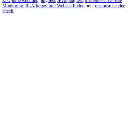
& Uptime Rechner
,
ping test
,
IPv6 ping test
,
kostenloses Website
Monitoring
,
IP-Adresse Ihrer Website finden
oder
response header
check
.