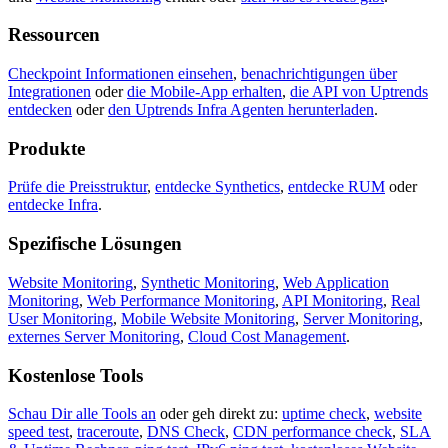
Ressourcen
Checkpoint Informationen einsehen
,
benachrichtigungen über
Integrationen
oder
die Mobile-App erhalten
,
die API von Uptrends
entdecken
oder
den Uptrends Infra Agenten herunterladen
.
Produkte
Prüfe die Preisstruktur
,
entdecke Synthetics
,
entdecke RUM
oder
entdecke Infra
.
Spezifische Lösungen
Website Monitoring
,
Synthetic Monitoring
,
Web Application
Monitoring
,
Web Performance Monitoring
,
API Monitoring
,
Real
User Monitoring
,
Mobile Website Monitoring
,
Server Monitoring
,
externes Server Monitoring
,
Cloud Cost Management
.
Kostenlose Tools
Schau Dir alle Tools an
oder geh direkt zu:
uptime check
,
website
speed test
,
traceroute
,
DNS Check
,
CDN performance check
,
SLA