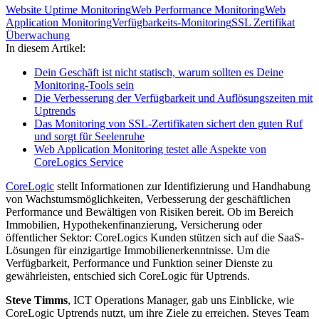
Website Uptime Monitoring
Web Performance Monitoring
Web
Application Monitoring
Verfügbarkeits-Monitoring
SSL Zertifikat
Überwachung
In diesem Artikel:
Dein Geschäft ist nicht statisch, warum sollten es Deine
Monitoring-Tools sein
Die Verbesserung der Verfügbarkeit und Auflösungszeiten mit
Uptrends
Das Monitoring von SSL-Zertifikaten sichert den guten Ruf
und sorgt für Seelenruhe
Web Application Monitoring testet alle Aspekte von
CoreLogics Service
CoreLogic
stellt Informationen zur Identifizierung und Handhabung
von Wachstumsmöglichkeiten, Verbesserung der geschäftlichen
Performance und Bewältigen von Risiken bereit. Ob im Bereich
Immobilien, Hypothekenfinanzierung, Versicherung oder
öffentlicher Sektor: CoreLogics Kunden stützen sich auf die SaaS-
Lösungen für einzigartige Immobilienerkenntnisse. Um die
Verfügbarkeit, Performance und Funktion seiner Dienste zu
gewährleisten, entschied sich CoreLogic für Uptrends.
Steve Timms
, ICT Operations Manager, gab uns Einblicke, wie
CoreLogic Uptrends nutzt, um ihre Ziele zu erreichen. Steves Team