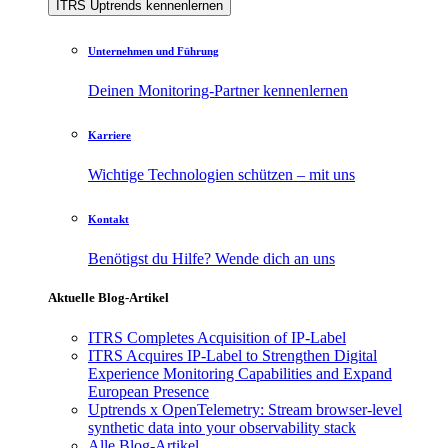
ITRS Uptrends kennenlernen
Unternehmen und Führung
Deinen Monitoring-Partner kennenlernen
Karriere
Wichtige Technologien schützen – mit uns
Kontakt
Benötigst du Hilfe? Wende dich an uns
Aktuelle Blog-Artikel
ITRS Completes Acquisition of IP-Label
ITRS Acquires IP-Label to Strengthen Digital
Experience Monitoring Capabilities and Expand
European Presence
Uptrends x OpenTelemetry: Stream browser-level
synthetic data into your observability stack
Alle Blog-Artikel