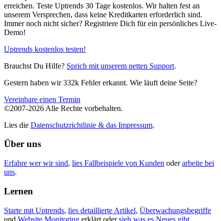
erreichen. Teste Uptrends 30 Tage kostenlos. Wir halten fest an
unserem Versprechen, dass keine Kreditkarten erforderlich sind.
Immer noch nicht sicher? Registriere Dich für ein persönliches Live-
Demo!
Uptrends kostenlos testen!
Brauchst Du Hilfe?
Sprich mit unserem netten Support
.
Gestern haben wir 332k Fehler erkannt. Wie läuft deine Seite?
Vereinbare einen Termin
©2007-2026 Alle Rechte vorbehalten.
Lies die
Datenschutzrichtlinie & das Impressum
.
Über uns
Erfahre wer wir sind
,
lies Fallbeispiele von Kunden
oder
arbeite bei
uns
.
Lernen
Starte mit Uptrends
,
lies detaillierte Artikel
,
Überwachungsbegriffe
und
Website Monitoring
erklärt oder
sieh was es Neues gibt
.