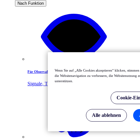
Nach Funktion
Wenn Sie auf „Alle Cookies akzeptieren“ klicken, stimmen
Für Observability-Profis
die Websitenavigation zu verbessern, die Websitenutzung
unterstützen.
Signale, Tools und Teams vereinen
Cookie-Ein
Alle ablehnen