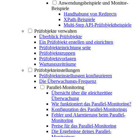
Anwendungsbeispiele und Monitor-
Beispiele
Handhabung von Redirects
XPath-Beispiele
Multi-Step API-Prüfobjektbeispiele
Prüfobjekte verwalten
Überblick Prüfobjekte
Ein Prüfobjekt erstellen und einrichten
Prüfobjekteinrichtung seite
Prüfobjektgruppen
Prüfobjektvorlagen
Wartungszeiträume
Prüfobjekteinstellungen
Prüfobjekteinstellungen konfigurieren
Die Überwachungs-Frequenz
Parallel-Monitoring
Übersicht über die gleichzeitige
Überwachung
Wie funktioniert das Parallel-Monitoring?
Konfiguration des Parallel-Monitorings
Fehler und Alarmierung beim Parallel-
Monitoring
Preise für das Parallel-Monitoring
Die Ergebnisse deines Parallel-
Monitorings