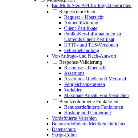
Ein Multi-Step API-Prüfobjekt einrichten
Request einrichten
Request – Übersicht
Authentifizierung
Client-Zertifikate
Public-Key-Informationen zu
Uptrends Client-Zertifikat
HTTP- und TLS-Versionen
Fehlerbehandlung
Vor-Anfrage- und Nach-Antwort
Response-Validierung
Response – Übersicht
Assertions
Assertions Quelle und Merkmal
Vergleichsoperatoren
Variablen
Maximale Anzahl von Versuchen
Benutzerdefinierte Funktionen
Benutzerdefinierte Funktionen
Hashing und Codierung
Vordefinierte Variablen
Benutzerdefinierte Metriken einrichten
Datenschutz
Skript-Editor