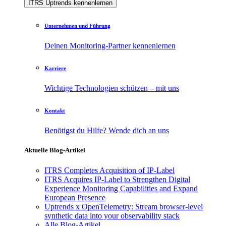
ITRS Uptrends kennenlernen
Unternehmen und Führung
Deinen Monitoring-Partner kennenlernen
Karriere
Wichtige Technologien schützen – mit uns
Kontakt
Benötigst du Hilfe? Wende dich an uns
Aktuelle Blog-Artikel
ITRS Completes Acquisition of IP-Label
ITRS Acquires IP-Label to Strengthen Digital
Experience Monitoring Capabilities and Expand
European Presence
Uptrends x OpenTelemetry: Stream browser-level
synthetic data into your observability stack
Alle Blog-Artikel