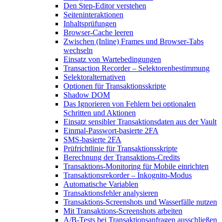
Den Step-Editor verstehen
Seiteninteraktionen
Inhaltsprüfungen
Browser-Cache leeren
Zwischen (Inline) Frames und Browser-Tabs
wechseln
Einsatz von Wartebedingungen
Transaction Recorder – Selektorenbestimmung
Selektoralternativen
Optionen für Transaktionsskripte
Shadow DOM
Das Ignorieren von Fehlern bei optionalen
Schritten und Aktionen
Einsatz sensibler Transaktionsdaten aus der Vault
Einmal-Passwort-basierte 2FA
SMS-basierte 2FA
Prüfrichtlinie für Transaktionsskripte
Berechnung der Transaktions-Credits
Transaktions-Monitoring für Mobile einrichten
Transaktionsrekorder – Inkognito-Modus
Automatische Variablen
Transaktionsfehler analysieren
Transaktions-Screenshots und Wasserfälle nutzen
Mit Transaktions-Screenshots arbeiten
A/B-Tests bei Transaktionsanfragen ausschließen