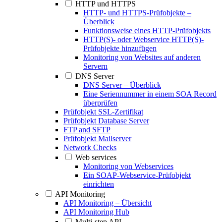
HTTP und HTTPS
HTTP- und HTTPS-Prüfobjekte –
Überblick
Funktionsweise eines HTTP-Prüfobjekts
HTTP(S)- oder Webservice HTTP(S)-
Prüfobjekte hinzufügen
Monitoring von Websites auf anderen
Servern
DNS Server
DNS Server – Überblick
Eine Seriennummer in einem SOA Record
überprüfen
Prüfobjekt SSL-Zertifikat
Prüfobjekt Database Server
FTP and SFTP
Prüfobjekt Mailserver
Network Checks
Web services
Monitoring von Webservices
Ein SOAP-Webservice-Prüfobjekt
einrichten
API Monitoring
API Monitoring – Übersicht
API Monitoring Hub
Multi-step API