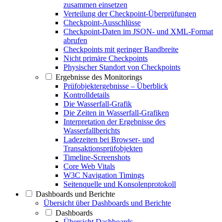
zusammen einsetzen
Verteilung der Checkpoint-Überprüfungen
Checkpoint-Ausschlüsse
Checkpoint-Daten im JSON- und XML-Format
abrufen
Checkpoints mit geringer Bandbreite
Nicht primäre Checkpoints
Physischer Standort von Checkpoints
Ergebnisse des Monitorings
Prüfobjektergebnisse – Überblick
Kontrolldetails
Die Wasserfall-Grafik
Die Zeiten in Wasserfall-Grafiken
Interpretation der Ergebnisse des
Wasserfallberichts
Ladezeiten bei Browser- und
Transaktionsprüfobjekten
Timeline-Screenshots
Core Web Vitals
W3C Navigation Timings
Seitenquelle und Konsolenprotokoll
Dashboards und Berichte
Übersicht über Dashboards und Berichte
Dashboards
Übersicht Dashboards