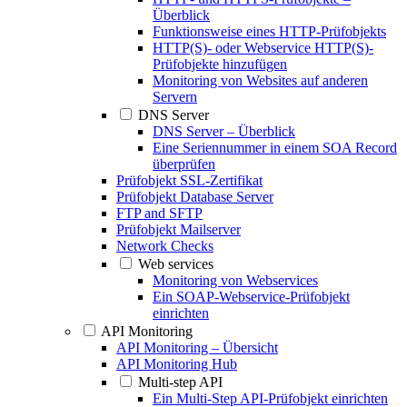
Überblick
Funktionsweise eines HTTP-Prüfobjekts
HTTP(S)- oder Webservice HTTP(S)-
Prüfobjekte hinzufügen
Monitoring von Websites auf anderen
Servern
DNS Server
DNS Server – Überblick
Eine Seriennummer in einem SOA Record
überprüfen
Prüfobjekt SSL-Zertifikat
Prüfobjekt Database Server
FTP and SFTP
Prüfobjekt Mailserver
Network Checks
Web services
Monitoring von Webservices
Ein SOAP-Webservice-Prüfobjekt
einrichten
API Monitoring
API Monitoring – Übersicht
API Monitoring Hub
Multi-step API
Ein Multi-Step API-Prüfobjekt einrichten