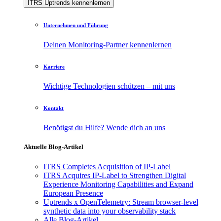
ITRS Uptrends kennenlernen
Unternehmen und Führung
Deinen Monitoring-Partner kennenlernen
Karriere
Wichtige Technologien schützen – mit uns
Kontakt
Benötigst du Hilfe? Wende dich an uns
Aktuelle Blog-Artikel
ITRS Completes Acquisition of IP-Label
ITRS Acquires IP-Label to Strengthen Digital
Experience Monitoring Capabilities and Expand
European Presence
Uptrends x OpenTelemetry: Stream browser-level
synthetic data into your observability stack
Alle Blog-Artikel