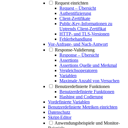
Request einrichten
Request – Übersicht
Authentifizierung
Client-Zertifikate
Public-Key-Informationen zu
Uptrends Client-Zertifikat
HTTP- und TLS-Versionen
Fehlerbehandlung
Vor-Anfrage- und Nach-Antwort
Response-Validierung
Response – Übersicht
Assertions
Assertions Quelle und Merkmal
Vergleichsoperatoren
Variablen
Maximale Anzahl von Versuchen
Benutzerdefinierte Funktionen
Benutzerdefinierte Funktionen
Hashing und Codierung
Vordefinierte Variablen
Benutzerdefinierte Metriken einrichten
Datenschutz
Skript-Editor
Anwendungsbeispiele und Monitor-