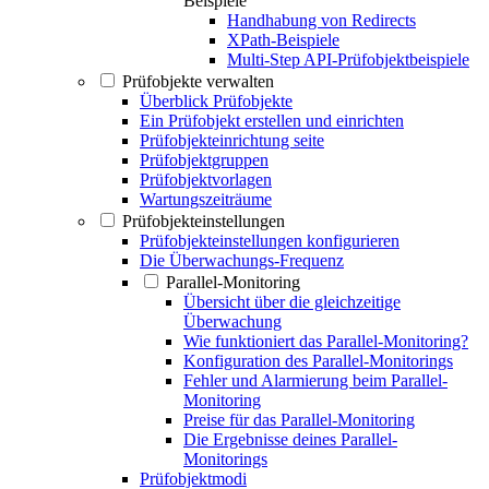
Beispiele
Handhabung von Redirects
XPath-Beispiele
Multi-Step API-Prüfobjektbeispiele
Prüfobjekte verwalten
Überblick Prüfobjekte
Ein Prüfobjekt erstellen und einrichten
Prüfobjekteinrichtung seite
Prüfobjektgruppen
Prüfobjektvorlagen
Wartungszeiträume
Prüfobjekteinstellungen
Prüfobjekteinstellungen konfigurieren
Die Überwachungs-Frequenz
Parallel-Monitoring
Übersicht über die gleichzeitige
Überwachung
Wie funktioniert das Parallel-Monitoring?
Konfiguration des Parallel-Monitorings
Fehler und Alarmierung beim Parallel-
Monitoring
Preise für das Parallel-Monitoring
Die Ergebnisse deines Parallel-
Monitorings
Prüfobjektmodi