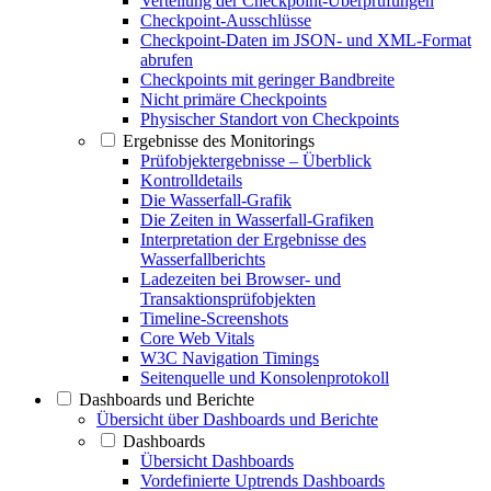
Verteilung der Checkpoint-Überprüfungen
Checkpoint-Ausschlüsse
Checkpoint-Daten im JSON- und XML-Format
abrufen
Checkpoints mit geringer Bandbreite
Nicht primäre Checkpoints
Physischer Standort von Checkpoints
Ergebnisse des Monitorings
Prüfobjektergebnisse – Überblick
Kontrolldetails
Die Wasserfall-Grafik
Die Zeiten in Wasserfall-Grafiken
Interpretation der Ergebnisse des
Wasserfallberichts
Ladezeiten bei Browser- und
Transaktionsprüfobjekten
Timeline-Screenshots
Core Web Vitals
W3C Navigation Timings
Seitenquelle und Konsolenprotokoll
Dashboards und Berichte
Übersicht über Dashboards und Berichte
Dashboards
Übersicht Dashboards
Vordefinierte Uptrends Dashboards