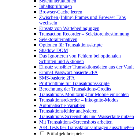
Seiteninteraktionen
Inhaltsprüfungen
Browser-Cache leeren
Zwischen (Inline) Frames und Browser-Tabs
wechseln
Einsatz von Wartebedingungen
Transaction Recorder – Selektorenbestimmung
Selektoralternativen
Optionen für Transaktionsskripte
Shadow DOM
Das Ignorieren von Fehlern bei optionalen
Schritten und Aktionen
Einsatz sensibler Transaktionsdaten aus der Vault
Einmal-Passwort-basierte 2FA
SMS-basierte 2FA
Prüfrichtlinie für Transaktionsskripte
Berechnung der Transaktions-Credits
Transaktions-Monitoring für Mobile einrichten
Transaktionsrekorder – Inkognito-Modus
Automatische Variablen
Transaktionsfehler analysieren
Transaktions-Screenshots und Wasserfälle nutzen
Mit Transaktions-Screenshots arbeiten
A/B-Tests bei Transaktionsanfragen ausschließen
Prüfobjektbeispiele