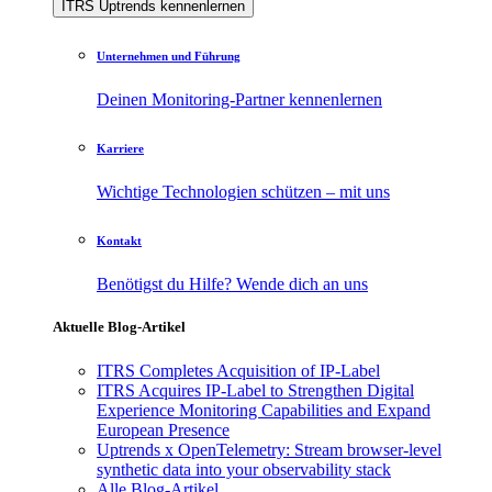
ITRS Uptrends kennenlernen
Unternehmen und Führung
Deinen Monitoring-Partner kennenlernen
Karriere
Wichtige Technologien schützen – mit uns
Kontakt
Benötigst du Hilfe? Wende dich an uns
Aktuelle Blog-Artikel
ITRS Completes Acquisition of IP-Label
ITRS Acquires IP-Label to Strengthen Digital
Experience Monitoring Capabilities and Expand
European Presence
Uptrends x OpenTelemetry: Stream browser-level
synthetic data into your observability stack
Alle Blog-Artikel