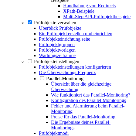
Beispiele
Handhabung von Redirects
XPath-Beispiele
Multi-Step API-Prüfobjektbeispiele
Prüfobjekte verwalten
Überblick Prüfobjekte
Ein Prüfobjekt erstellen und einrichten
Prüfobjekteinrichtung seite
Prüfobjektgruppen
Prüfobjektvorlagen
Wartungszeiträume
Prüfobjekteinstellungen
Prüfobjekteinstellungen konfigurieren
Die Überwachungs-Frequenz
Parallel-Monitoring
Übersicht über die gleichzeitige
Überwachung
Wie funktioniert das Parallel-Monitoring?
Konfiguration des Parallel-Monitorings
Fehler und Alarmierung beim Parallel-
Monitoring
Preise für das Parallel-Monitoring
Die Ergebnisse deines Parallel-
Monitorings
Prüfobjektmodi