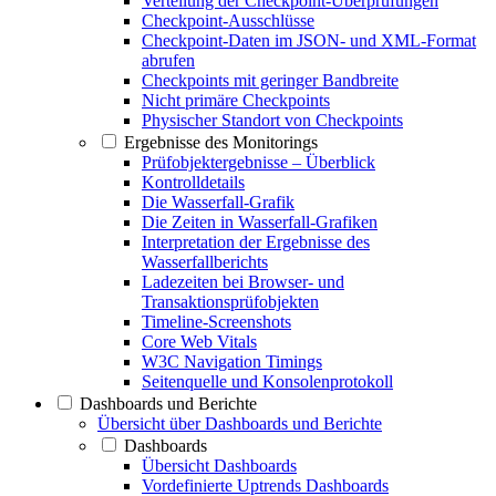
Verteilung der Checkpoint-Überprüfungen
Checkpoint-Ausschlüsse
Checkpoint-Daten im JSON- und XML-Format
abrufen
Checkpoints mit geringer Bandbreite
Nicht primäre Checkpoints
Physischer Standort von Checkpoints
Ergebnisse des Monitorings
Prüfobjektergebnisse – Überblick
Kontrolldetails
Die Wasserfall-Grafik
Die Zeiten in Wasserfall-Grafiken
Interpretation der Ergebnisse des
Wasserfallberichts
Ladezeiten bei Browser- und
Transaktionsprüfobjekten
Timeline-Screenshots
Core Web Vitals
W3C Navigation Timings
Seitenquelle und Konsolenprotokoll
Dashboards und Berichte
Übersicht über Dashboards und Berichte
Dashboards
Übersicht Dashboards
Vordefinierte Uptrends Dashboards