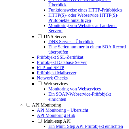
Überblick
Funktionsweise eines HTTP-Prüfobjekts
HTTP(S)- oder Webservice HTTP(S)-
Prüfobjekte hinzufügen
Monitoring von Websites auf anderen
Servern
DNS Server
DNS Server – Überblick
Eine Seriennummer in einem SOA Record
überprüfen
Prüfobjekt SSL-Zertifikat
Prüfobjekt Database Server
FTP and SFTP
Prüfobjekt Mailserver
Network Checks
Web services
Monitoring von Webservices
Ein SOAP-Webservice-Prüfobjekt
einrichten
API Monitoring
API Monitoring – Übersicht
API Monitoring Hub
Multi-step API
Ein Multi-Step API-Prüfobjekt einrichten