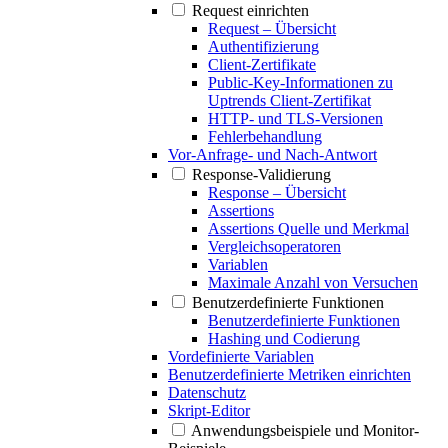
Request einrichten
Request – Übersicht
Authentifizierung
Client-Zertifikate
Public-Key-Informationen zu
Uptrends Client-Zertifikat
HTTP- und TLS-Versionen
Fehlerbehandlung
Vor-Anfrage- und Nach-Antwort
Response-Validierung
Response – Übersicht
Assertions
Assertions Quelle und Merkmal
Vergleichsoperatoren
Variablen
Maximale Anzahl von Versuchen
Benutzerdefinierte Funktionen
Benutzerdefinierte Funktionen
Hashing und Codierung
Vordefinierte Variablen
Benutzerdefinierte Metriken einrichten
Datenschutz
Skript-Editor
Anwendungsbeispiele und Monitor-