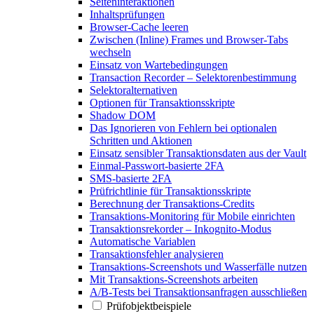
Seiteninteraktionen
Inhaltsprüfungen
Browser-Cache leeren
Zwischen (Inline) Frames und Browser-Tabs
wechseln
Einsatz von Wartebedingungen
Transaction Recorder – Selektorenbestimmung
Selektoralternativen
Optionen für Transaktionsskripte
Shadow DOM
Das Ignorieren von Fehlern bei optionalen
Schritten und Aktionen
Einsatz sensibler Transaktionsdaten aus der Vault
Einmal-Passwort-basierte 2FA
SMS-basierte 2FA
Prüfrichtlinie für Transaktionsskripte
Berechnung der Transaktions-Credits
Transaktions-Monitoring für Mobile einrichten
Transaktionsrekorder – Inkognito-Modus
Automatische Variablen
Transaktionsfehler analysieren
Transaktions-Screenshots und Wasserfälle nutzen
Mit Transaktions-Screenshots arbeiten
A/B-Tests bei Transaktionsanfragen ausschließen
Prüfobjektbeispiele