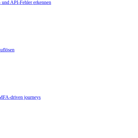
- und API-Fehler erkennen
auflösen
MFA-driven journeys