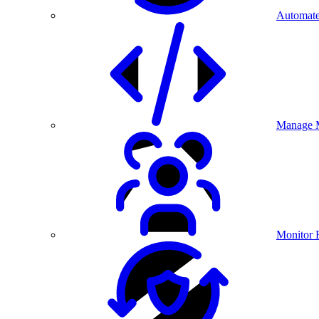
Automate
Manage M
Monitor 