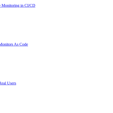
 Monitoring in CI/CD
onitors As Code
Real Users