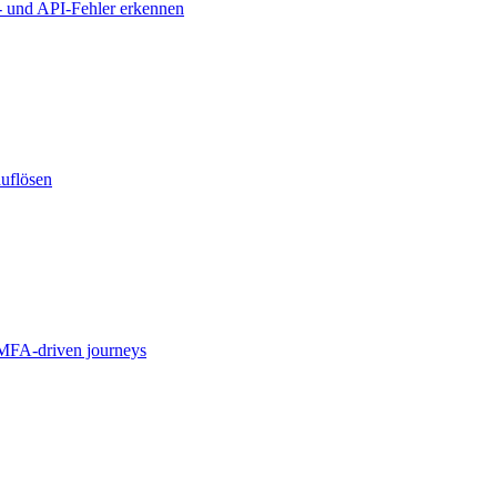
- und API-Fehler erkennen
auflösen
MFA-driven journeys