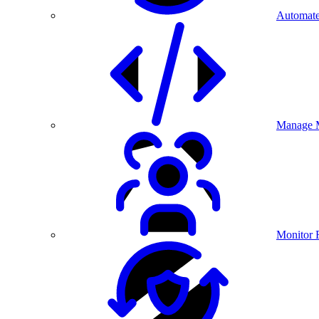
Automate
Manage M
Monitor 