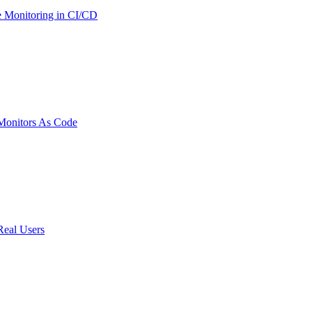
 Monitoring in CI/CD
onitors As Code
Real Users