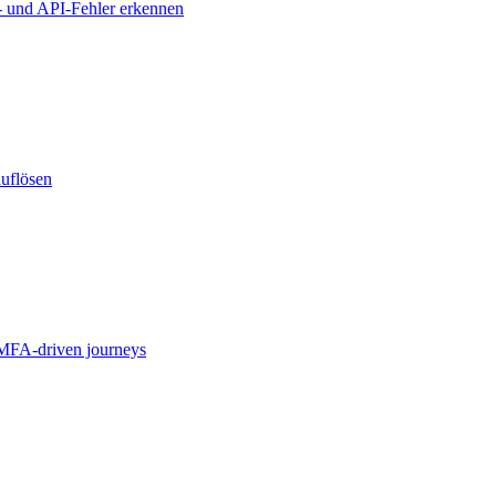
- und API-Fehler erkennen
auflösen
MFA-driven journeys