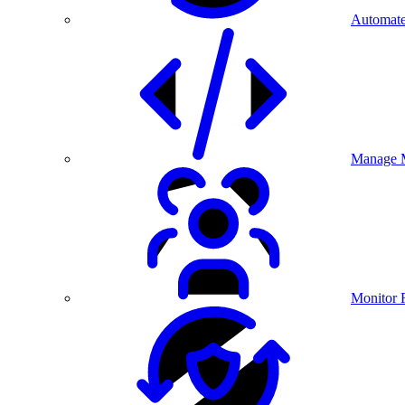
Automate
Manage M
Monitor 