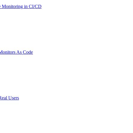
 Monitoring in CI/CD
onitors As Code
Real Users