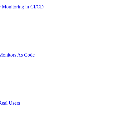
 Monitoring in CI/CD
onitors As Code
Real Users