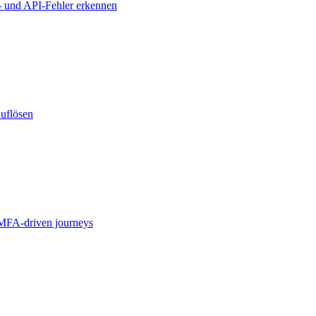
- und API-Fehler erkennen
auflösen
MFA-driven journeys