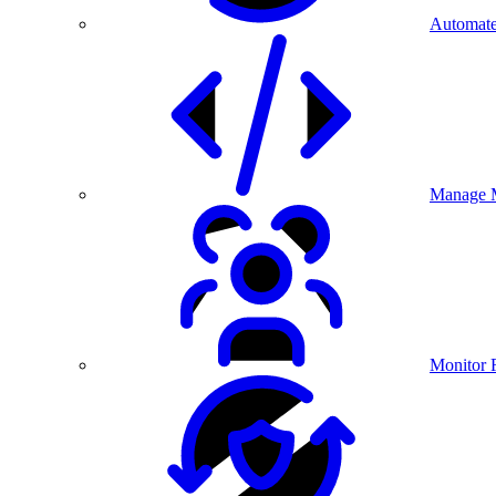
Automate
Manage M
Monitor 