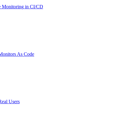
 Monitoring in CI/CD
onitors As Code
Real Users