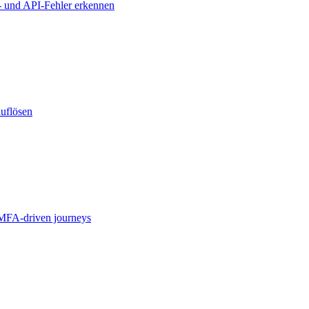
- und API-Fehler erkennen
auflösen
MFA-driven journeys