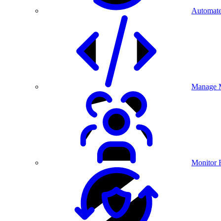
Automate
Manage M
Monitor 