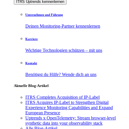
ITRS Uptrends kennenlernen
Unternehmen und Führung
Deinen Monitoring-Partner kennenlernen
Karriere
Wichtige Technologien schützen – mit uns
Kontakt
Benötigst du Hilfe? Wende dich an uns
Aktuelle Blog-Artikel
ITRS Completes Acquisition of IP-Label
ITRS Acquires IP-Label to Strengthen Digital
Experience Monitoring Capabilities and Expand
European Presence
Uptrends x OpenTelemetry: Stream browser-level
synthetic data into your observability stack
Alle Blog-Artikel